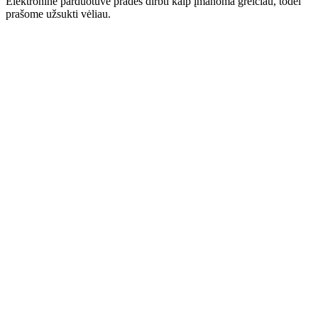
Elektroninė parduotuvė pradės dirbti kaip įmanoma greičiau, todėl
prašome užsukti vėliau.