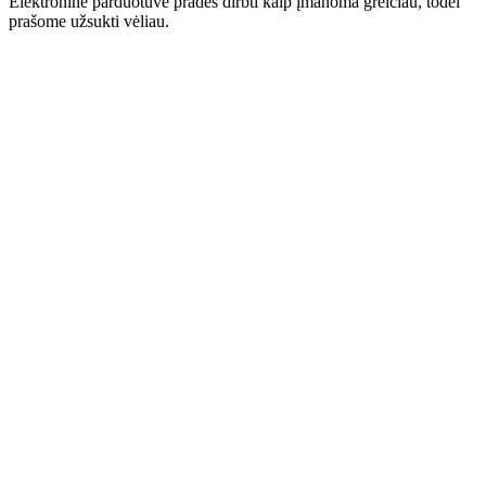
Elektroninė parduotuvė pradės dirbti kaip įmanoma greičiau, todėl
prašome užsukti vėliau.