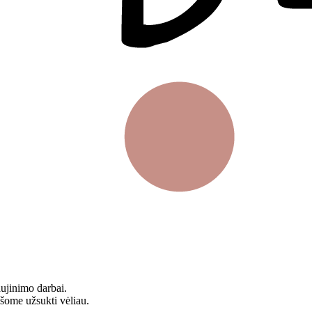
aujinimo darbai.
ašome užsukti vėliau.