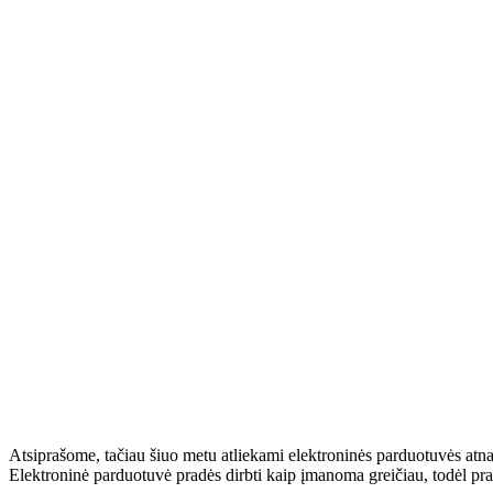
Atsiprašome, tačiau šiuo metu atliekami elektroninės parduotuvės atn
Elektroninė parduotuvė pradės dirbti kaip įmanoma greičiau, todėl pr