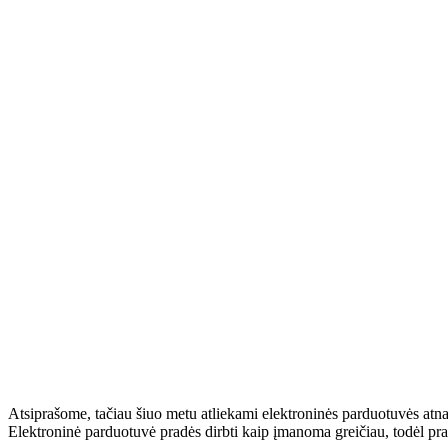
Atsiprašome, tačiau šiuo metu atliekami elektroninės parduotuvės atn
Elektroninė parduotuvė pradės dirbti kaip įmanoma greičiau, todėl pr