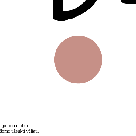
aujinimo darbai.
ašome užsukti vėliau.