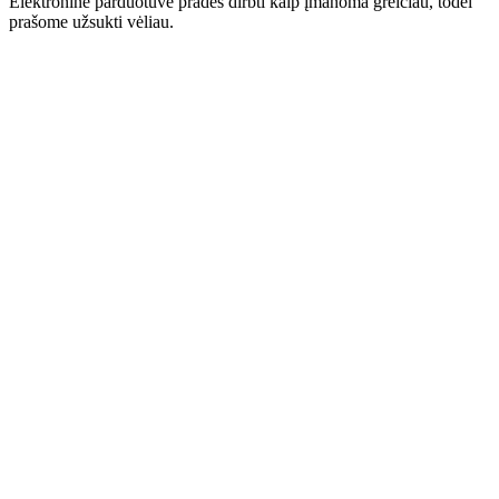
Elektroninė parduotuvė pradės dirbti kaip įmanoma greičiau, todėl
prašome užsukti vėliau.