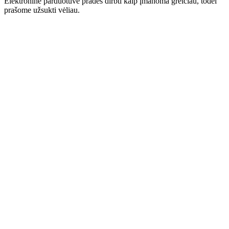
Elektroninė parduotuvė pradės dirbti kaip įmanoma greičiau, todėl
prašome užsukti vėliau.