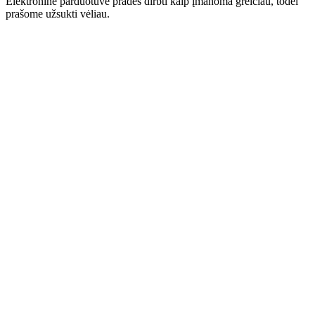
Elektroninė parduotuvė pradės dirbti kaip įmanoma greičiau, todėl
prašome užsukti vėliau.