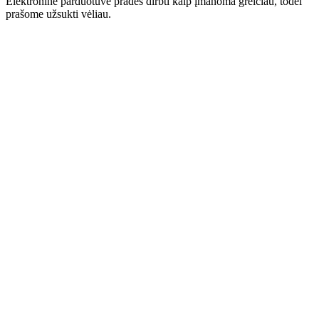
Elektroninė parduotuvė pradės dirbti kaip įmanoma greičiau, todėl
prašome užsukti vėliau.