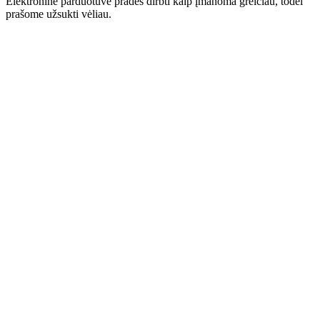
Elektroninė parduotuvė pradės dirbti kaip įmanoma greičiau, todėl
prašome užsukti vėliau.