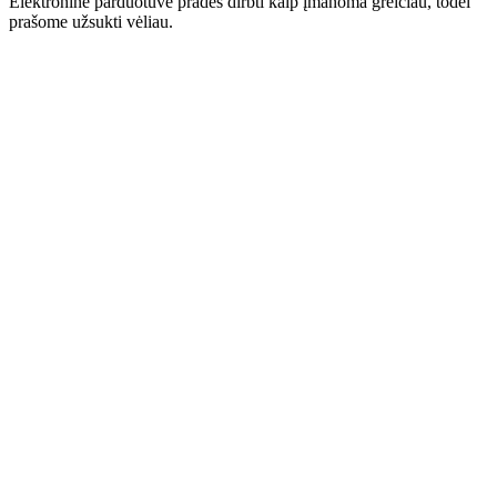
Elektroninė parduotuvė pradės dirbti kaip įmanoma greičiau, todėl
prašome užsukti vėliau.