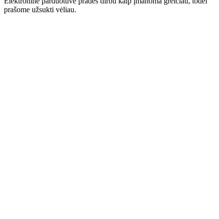
Elektroninė parduotuvė pradės dirbti kaip įmanoma greičiau, todėl
prašome užsukti vėliau.