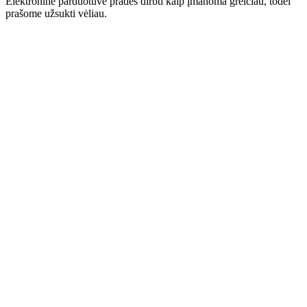
Elektroninė parduotuvė pradės dirbti kaip įmanoma greičiau, todėl
prašome užsukti vėliau.