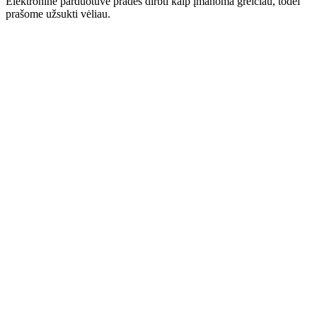
Elektroninė parduotuvė pradės dirbti kaip įmanoma greičiau, todėl
prašome užsukti vėliau.