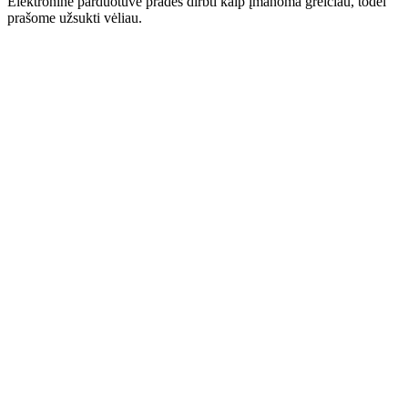
Elektroninė parduotuvė pradės dirbti kaip įmanoma greičiau, todėl
prašome užsukti vėliau.