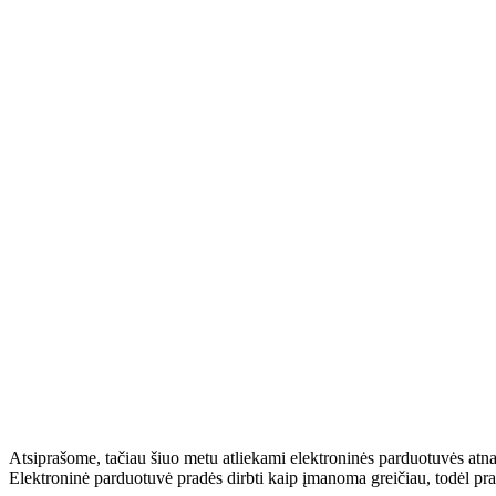
Atsiprašome, tačiau šiuo metu atliekami elektroninės parduotuvės atn
Elektroninė parduotuvė pradės dirbti kaip įmanoma greičiau, todėl pr