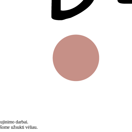
aujinimo darbai.
ašome užsukti vėliau.