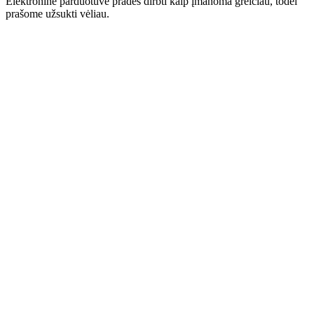
Elektroninė parduotuvė pradės dirbti kaip įmanoma greičiau, todėl
prašome užsukti vėliau.