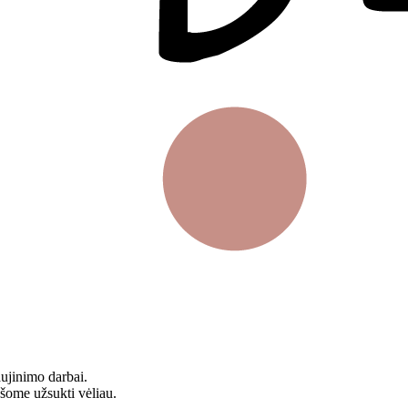
aujinimo darbai.
ašome užsukti vėliau.