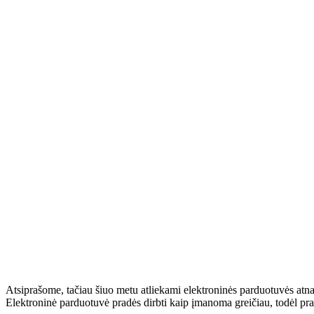
Atsiprašome, tačiau šiuo metu atliekami elektroninės parduotuvės atn
Elektroninė parduotuvė pradės dirbti kaip įmanoma greičiau, todėl pr