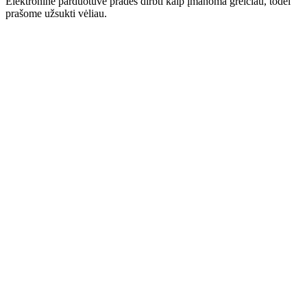
Elektroninė parduotuvė pradės dirbti kaip įmanoma greičiau, todėl
prašome užsukti vėliau.