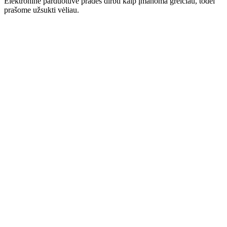
Elektroninė parduotuvė pradės dirbti kaip įmanoma greičiau, todėl
prašome užsukti vėliau.