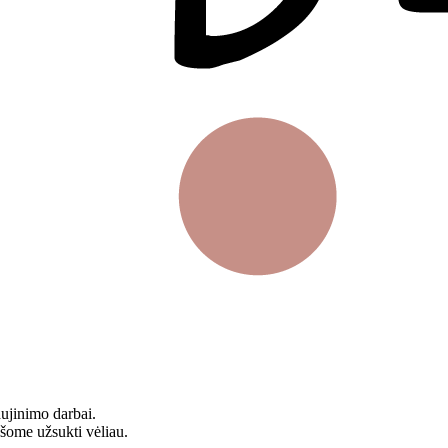
aujinimo darbai.
ašome užsukti vėliau.