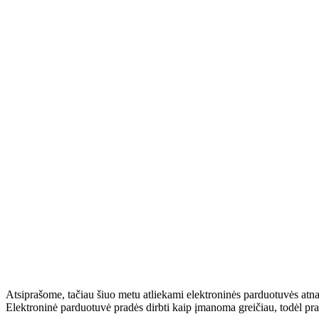
Atsiprašome, tačiau šiuo metu atliekami elektroninės parduotuvės atn
Elektroninė parduotuvė pradės dirbti kaip įmanoma greičiau, todėl pr