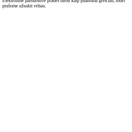
Elektroninė parduotuvė pradės dirbti kaip įmanoma greičiau, todėl
prašome užsukti vėliau.