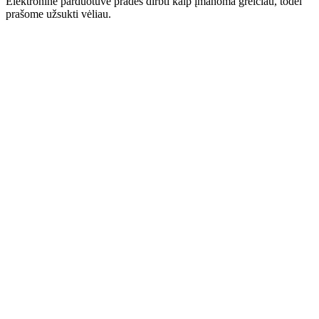
Elektroninė parduotuvė pradės dirbti kaip įmanoma greičiau, todėl
prašome užsukti vėliau.