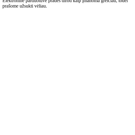
Elektroninė parduotuvė pradės dirbti kaip įmanoma greičiau, todėl
prašome užsukti vėliau.