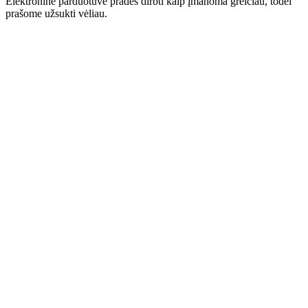
Elektroninė parduotuvė pradės dirbti kaip įmanoma greičiau, todėl
prašome užsukti vėliau.