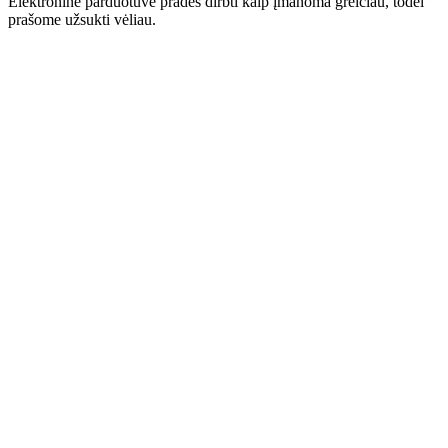
Elektroninė parduotuvė pradės dirbti kaip įmanoma greičiau, todėl
prašome užsukti vėliau.