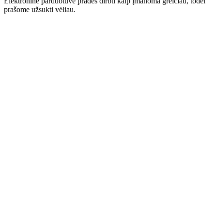
Elektroninė parduotuvė pradės dirbti kaip įmanoma greičiau, todėl
prašome užsukti vėliau.