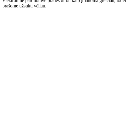
Elektroninė parduotuvė pradės dirbti kaip įmanoma greičiau, todėl
prašome užsukti vėliau.