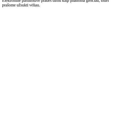
Elektroninė parduotuvė pradės dirbti kaip įmanoma greičiau, todėl
prašome užsukti vėliau.