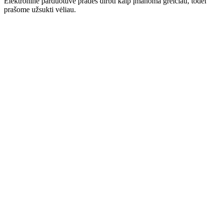
Elektroninė parduotuvė pradės dirbti kaip įmanoma greičiau, todėl
prašome užsukti vėliau.