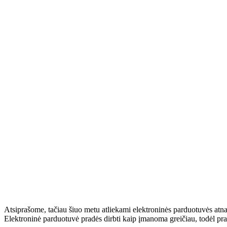
Atsiprašome, tačiau šiuo metu atliekami elektroninės parduotuvės atn
Elektroninė parduotuvė pradės dirbti kaip įmanoma greičiau, todėl pr