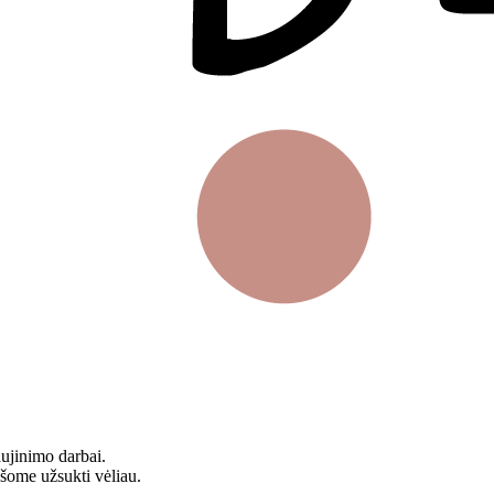
aujinimo darbai.
ašome užsukti vėliau.