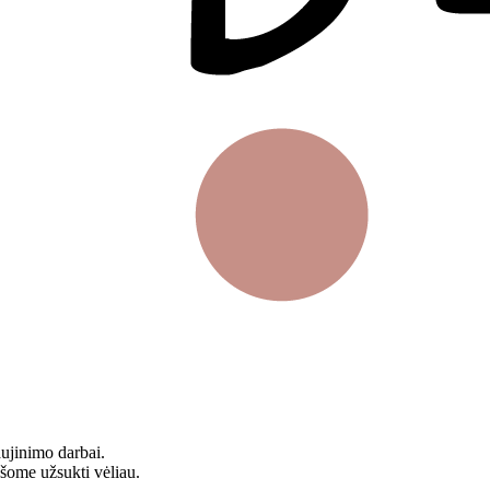
aujinimo darbai.
ašome užsukti vėliau.