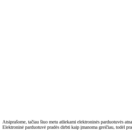
Atsiprašome, tačiau šiuo metu atliekami elektroninės parduotuvės atn
Elektroninė parduotuvė pradės dirbti kaip įmanoma greičiau, todėl pr