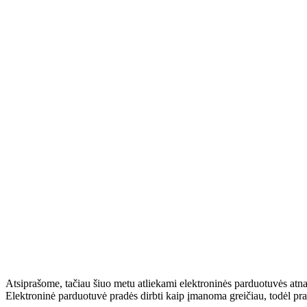
Atsiprašome, tačiau šiuo metu atliekami elektroninės parduotuvės atn
Elektroninė parduotuvė pradės dirbti kaip įmanoma greičiau, todėl pr