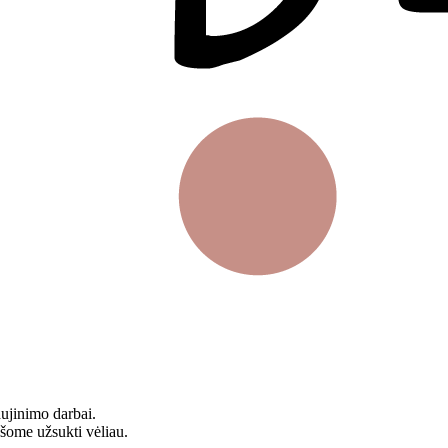
aujinimo darbai.
ašome užsukti vėliau.