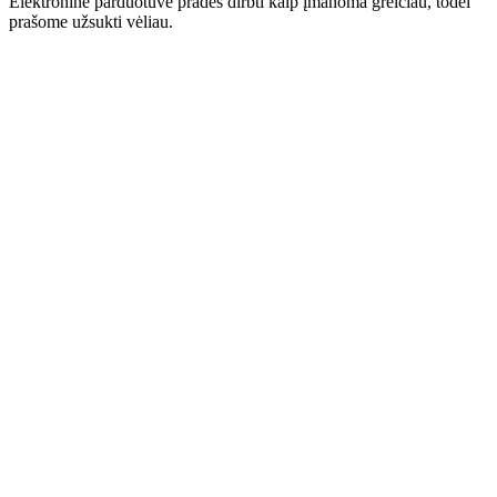
Elektroninė parduotuvė pradės dirbti kaip įmanoma greičiau, todėl
prašome užsukti vėliau.