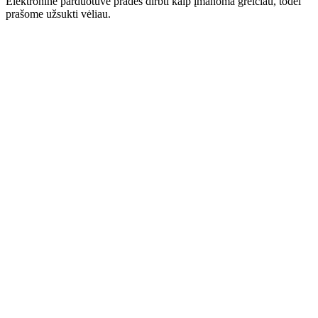
Elektroninė parduotuvė pradės dirbti kaip įmanoma greičiau, todėl
prašome užsukti vėliau.