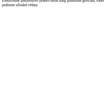
Elektroninė parduotuvė pradės dirbti kaip įmanoma greičiau, todėl
prašome užsukti vėliau.