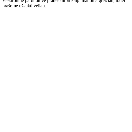
Elektroninė parduotuvė pradės dirbti kaip įmanoma greičiau, todėl
prašome užsukti vėliau.