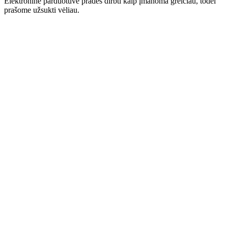
Elektroninė parduotuvė pradės dirbti kaip įmanoma greičiau, todėl
prašome užsukti vėliau.