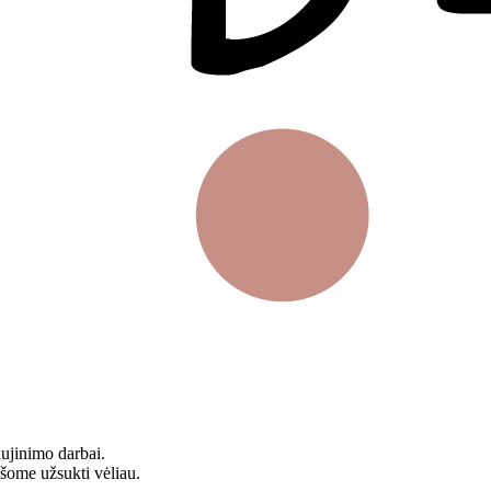
aujinimo darbai.
ašome užsukti vėliau.