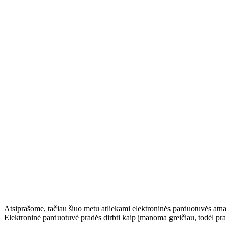
Atsiprašome, tačiau šiuo metu atliekami elektroninės parduotuvės atn
Elektroninė parduotuvė pradės dirbti kaip įmanoma greičiau, todėl pr