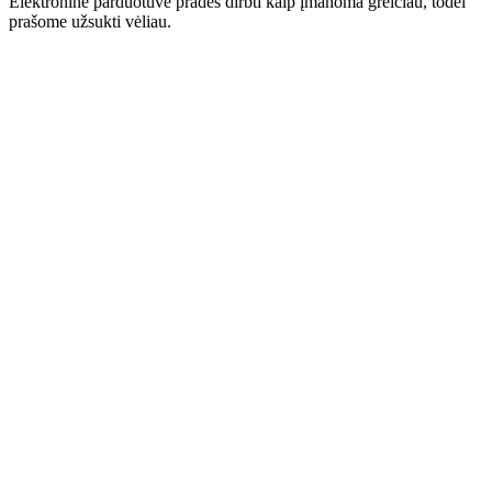
Elektroninė parduotuvė pradės dirbti kaip įmanoma greičiau, todėl
prašome užsukti vėliau.