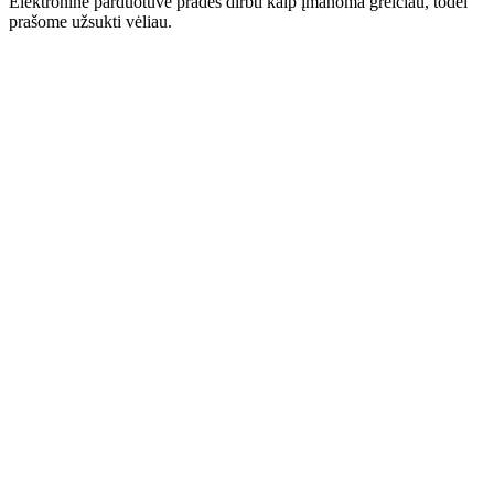
Elektroninė parduotuvė pradės dirbti kaip įmanoma greičiau, todėl
prašome užsukti vėliau.