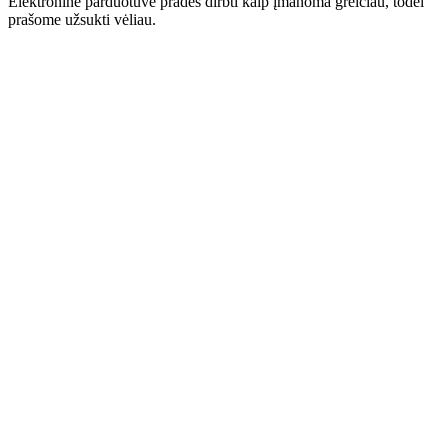
Elektroninė parduotuvė pradės dirbti kaip įmanoma greičiau, todėl
prašome užsukti vėliau.