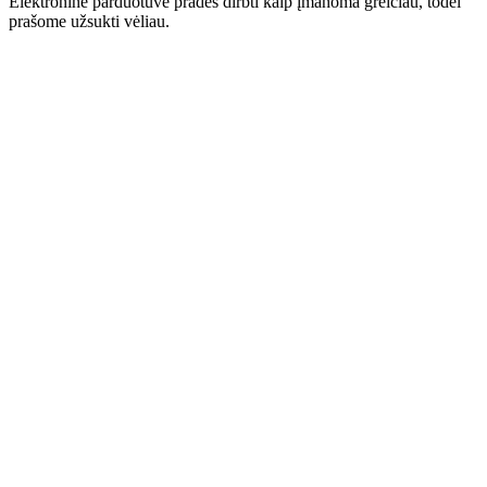
Elektroninė parduotuvė pradės dirbti kaip įmanoma greičiau, todėl
prašome užsukti vėliau.