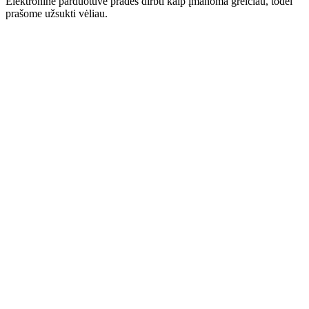
Elektroninė parduotuvė pradės dirbti kaip įmanoma greičiau, todėl
prašome užsukti vėliau.