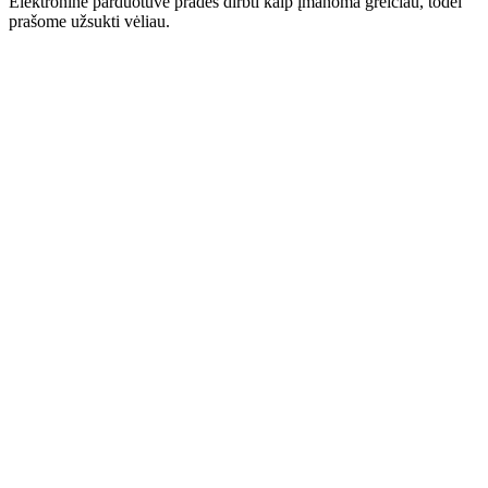
Elektroninė parduotuvė pradės dirbti kaip įmanoma greičiau, todėl
prašome užsukti vėliau.