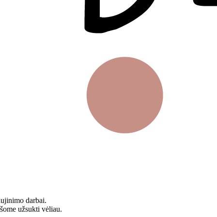
aujinimo darbai.
ašome užsukti vėliau.