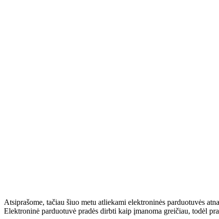
Atsiprašome, tačiau šiuo metu atliekami elektroninės parduotuvės atn
Elektroninė parduotuvė pradės dirbti kaip įmanoma greičiau, todėl pr