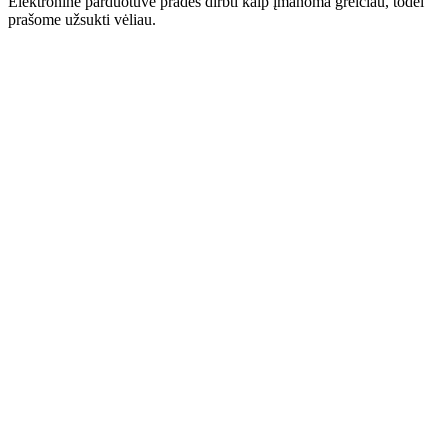
Elektroninė parduotuvė pradės dirbti kaip įmanoma greičiau, todėl
prašome užsukti vėliau.