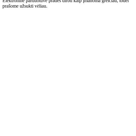
Elektroninė parduotuvė pradės dirbti kaip įmanoma greičiau, todėl
prašome užsukti vėliau.