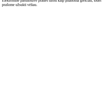
Elektroninė parduotuvė pradės dirbti kaip įmanoma greičiau, todėl
prašome užsukti vėliau.