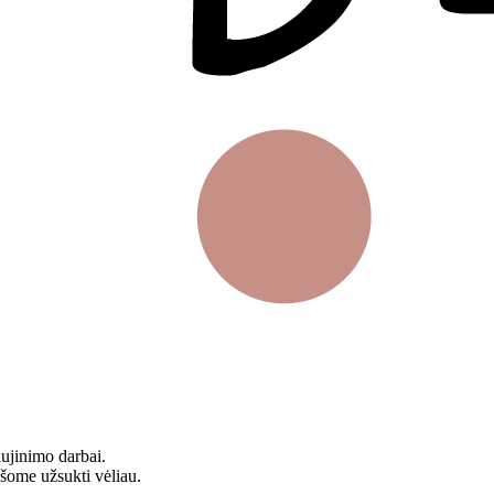
aujinimo darbai.
ašome užsukti vėliau.