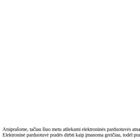
Atsiprašome, tačiau šiuo metu atliekami elektroninės parduotuvės atn
Elektroninė parduotuvė pradės dirbti kaip įmanoma greičiau, todėl pr