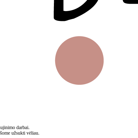
aujinimo darbai.
ašome užsukti vėliau.