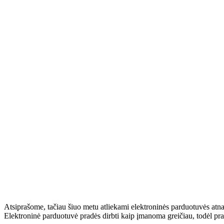
Atsiprašome, tačiau šiuo metu atliekami elektroninės parduotuvės atn
Elektroninė parduotuvė pradės dirbti kaip įmanoma greičiau, todėl pr